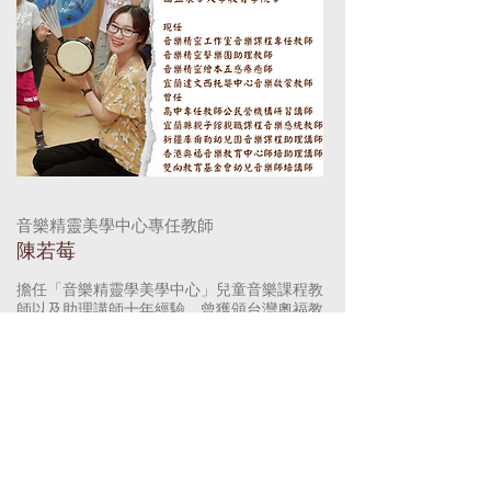
音樂精靈美學中心專任教師
陳若莓
擔任「音樂精靈學美學中心」兒童音樂課程教
師以及助理講師十年經驗，曾獲頒台灣奧福教
育協會高級證書。喜愛和孩子玩音樂、玩戲
劇、玩肢體，
曾赴香港、北京、鄭州與新疆幼
兒園協助帶領幼兒教師探討學齡前音樂教學方
法。